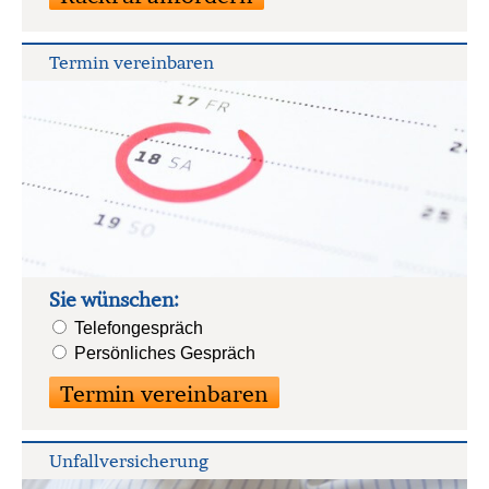
Termin ver­ein­baren
Sie wün­schen:
Tele­fon­ge­spräch
Persönliches Gespräch
Unfall­ver­si­che­rung