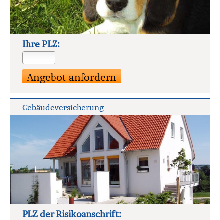
Ihre PLZ:
Ge­bäude­ver­si­che­rung
PLZ der Risiko­anschrift: